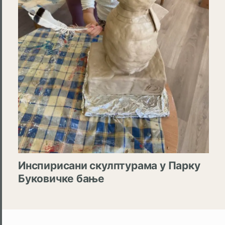
Инспирисани скулптурама у Парку
Буковичке бање