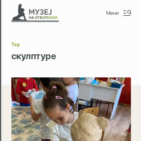
Мени
Tag
скулптуре