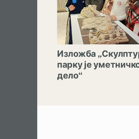
Изложба „Скулпту
парку је уметничк
дело“