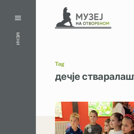
МЕНИ
Tag
дечје стваралаш