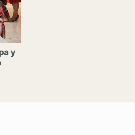
ра у
о