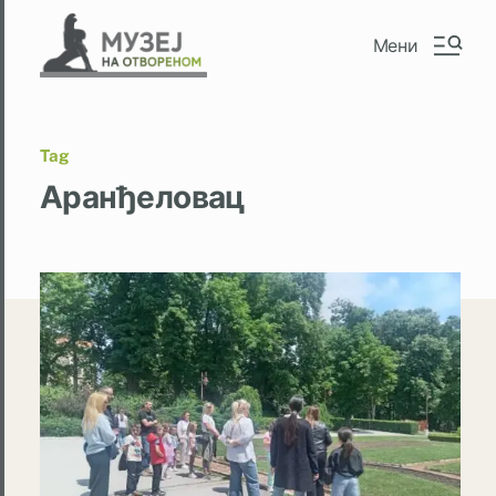
Мени
Tag
Аранђеловац